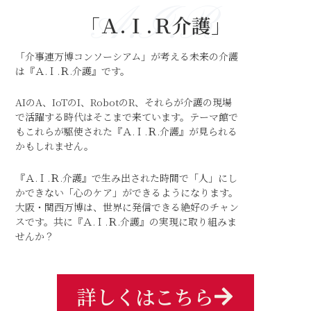
A.I.R
「Ａ.Ｉ.Ｒ介護」
「介事連万博コンソーシアム」が考える未来の介護
は『Ａ.Ｉ.Ｒ.介護』です。
AIのA、IoTのI、RobotのR、それらが介護の現場
で活躍する時代はそこまで来ています。テーマ館で
もこれらが駆使された『Ａ.Ｉ.Ｒ.介護』が見られる
かもしれません。
『Ａ.Ｉ.Ｒ.介護』で生み出された時間で「人」にし
かできない「心のケア」ができるようになります。
大阪・関西万博は、世界に発信できる絶好のチャン
スです。共に『Ａ.Ｉ.Ｒ.介護』の実現に取り組みま
せんか？
詳しくはこちら